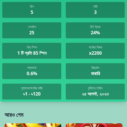
রিল
সারি
5
3
পেলাইন
হিট ফ্রিক
25
24%
ফ্রি স্পিন
সর্বোচ্চ বিজয়
1 টি প্রতি 85 স্পিন
x2200
সম্ভাবনা
উচ্ছ্বাস
0.6%
মাঝারি
নূন্যতম/সর্বোচ্চ বাজি
মুক্তির তারিখ
৳1 - ৳120
২৫ আগস্ট, ২০২৩
আরও গেম