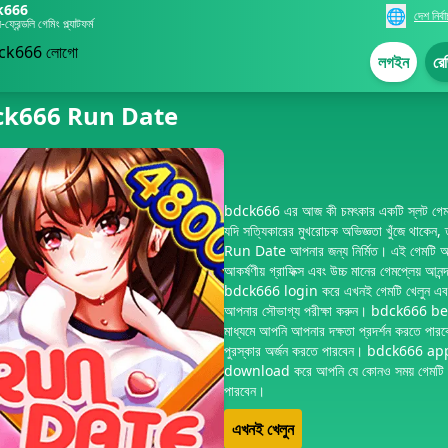
k666
🌐
দেশ নির্ব
্রেন্ডলি গেমিং প্ল্যাটফর্ম
লগইন
রেজ
ck666 Run Date
bdck666 এর আজ কী চমৎকার একটি স্লট গে
যদি সত্যিকারের মুখরোচক অভিজ্ঞতা খুঁজে থাকেন,
Run Date আপনার জন্য নির্মিত। এই গেমটি 
আকর্ষণীয় গ্রাফিক্স এবং উচ্চ মানের গেমপ্লেয় আনন
bdck666 login করে এখনই গেমটি খেলুন এব
আপনার সৌভাগ্য পরীক্ষা করুন। bdck666 be
মাধ্যমে আপনি আপনার দক্ষতা প্রদর্শন করতে পার
পুরস্কার অর্জন করতে পারবেন। bdck666 ap
download করে আপনি যে কোনও সময় গেমটি 
পারবেন।
এখনই খেলুন