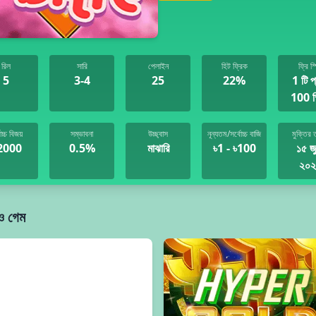
রিল
সারি
পেলাইন
হিট ফ্রিক
ফ্রি স্
5
3-4
25
22%
1 টি প
100 স
োচ্চ বিজয়
সম্ভাবনা
উচ্ছ্বাস
নূন্যতম/সর্বোচ্চ বাজি
মুক্তির 
2000
0.5%
মাঝারি
৳1 - ৳100
১৫ জ
২০২
 গেম