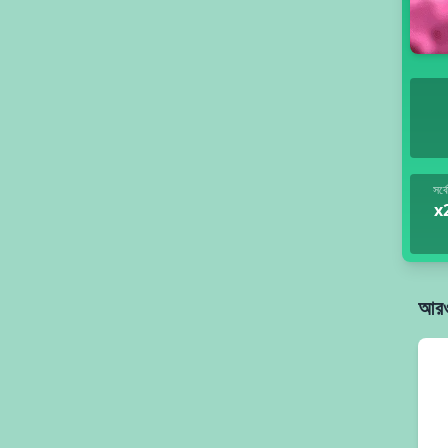
সর্ব
x
আরও