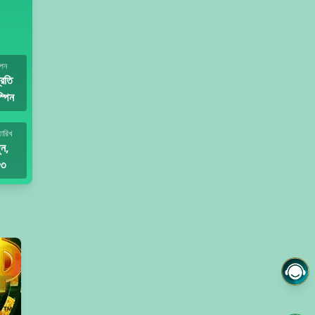
পিন
্রতি
্পিন
তারিখ
ুন,
৩