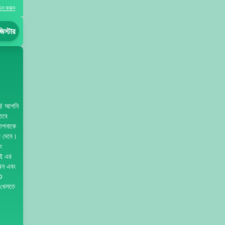
াচন করুন
িস্টার
ম! আপনি
 তবে
আপনাকে
্দ দেবে।
ং
t এর
বেন এবং
p
খেলতে