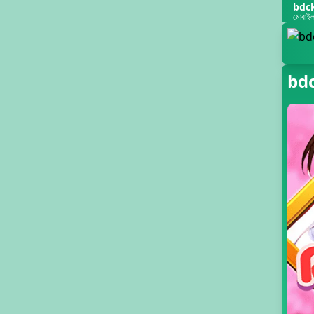
bdc
মোবাইল-ফ
bd